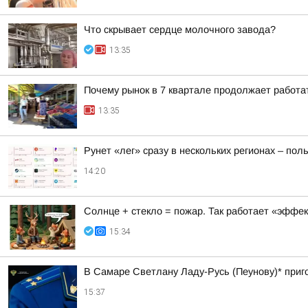
Что скрывает сердце молочного завода?
13:35
Почему рынок в 7 квартале продолжает работат
13:35
Рунет «лег» сразу в нескольких регионах – по
14:20
Солнце + стекло = пожар. Так работает «эффект
15:34
В Самаре Светлану Ладу-Русь (Пеунову)* приго
15:37