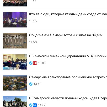
15:09
Кто те люди, которые каждый день создают м
15:13
Соцобъекты Самары готовы к зиме на 34,4%
14:50
В Крымском линейном управлении МВД России н
15:00
Самарские транспортные полицейские встрети
14:41
В Самарской области полным ходом идет Всеро
14:27