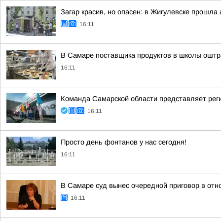
Загар красив, но опасен: в Жигулевске прошла
16:11
В Самаре поставщика продуктов в школы оштр
16:11
Команда Самарской области представляет рег
16:11
Просто день фонтанов у нас сегодня!
16:11
В Самаре суд вынес очередной приговор в от
16:11