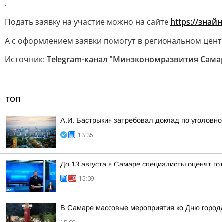
.
Подать заявку на участие можно на сайте
https://знай
А с оформлением заявки помогут в региональном центр
Источник:
Telegram-канал "Минэкономразвития Сама
ТОП
А.И. Бастрыкин затребовал доклад по уголовно
13:35
До 13 августа в Самаре специалисты оценят го
15:09
В Самаре массовые мероприятия ко Дню город