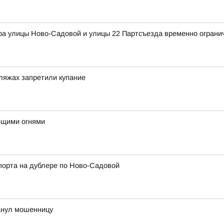
ра улицы Ново-Садовой и улицы 22 Партсъезда временно ограни
ляжах запретили купание
ющими огнями
порта на дублере по Ново-Садовой
анул мошенницу