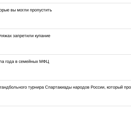
торые вы могли пропустить
ляжах запретили купание
ала года в семейных МФЦ
о гандбольного турнира Спартакиады народов России, который пр