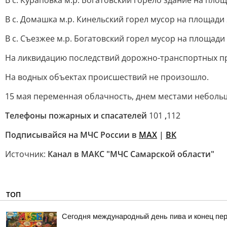
В с. Кураповка м.р. Богатовский горело здание на площ
В с. Домашка м.р. Кинельский горел мусор на площади 
В с. Съезжее м.р. Богатовский горел мусор на площади 
На ликвидацию последствий дорожно-транспортных пр
На водных объектах происшествий не произошло.
15 мая переменная облачность, днем местами небольшой
Телефоны пожарных и спасателей
101
,
112
Подписывайся на МЧС России в
МАХ
|
ВК
Источник:
Канал в МАКС "МЧС Самарской области"
ТОП
Сегодня международный день пива и конец пер