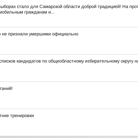
выборах стало для Самарской области доброй традицией! На про
обильным гражданам и...
ор не признали умершими официально
списков кандидатов по общеобластному избирательному округу н
таний!
тние тренировки