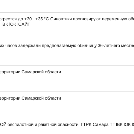
рогреется до +30...+35 °C Синоптики прогнозируют переменную о
 lВК lОК lСАЙТ
ких часов задержали предполагаемую обидчицу 36-летнего местн
ерритории Самарской области
ерритории Самарской области
Й беспилотной и ракетной опасности! ГТРК Самара ТГ lВК lОК 