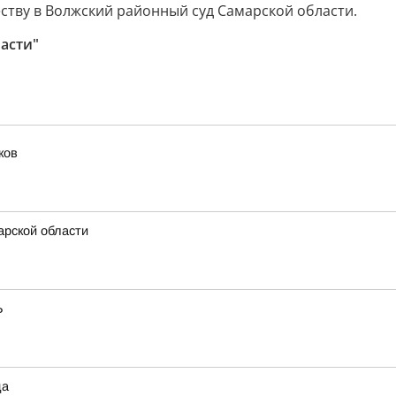
ству в Волжский районный суд Самарской области.
асти"
ков
рской области
Ь
да