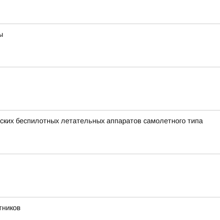
ы
ких беспилотных летательных аппаратов самолетного типа
тников