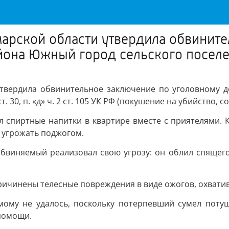
арской области утвердила обвините
йона Южный город сельского посел
утвердила обвинительное заключение по уголовному
. 30, п. «д» ч. 2 ст. 105 УК РФ (покушение на убийство,
л спиртные напитки в квартире вместе с приятелями. К
л угрожать поджогом.
обвиняемый реализовал свою угрозу: он облил спящег
ричинены телесные повреждения в виде ожогов, охватив
ому не удалось, поскольку потерпевший сумел потуш
помощи.