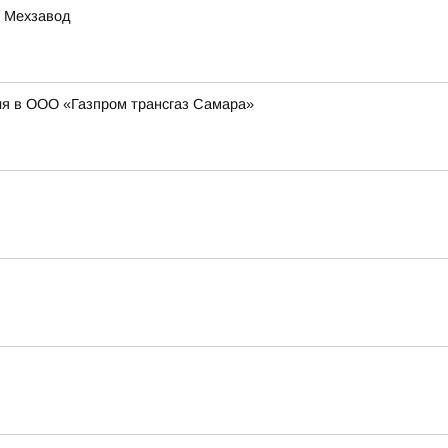
е Мехзавод
я в ООО «Газпром трансгаз Самара»