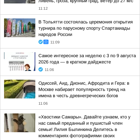
ливень, гроза, крупный град, ветер до 27 м/с
11:12
В Тольятти состоялась церемония открытия
турнира по парусному спорту Спартакиады
народов России
11:09
Самое интересное за неделю с 3 по 9 августа
2026 года — в кратком дайджесте
11:06
Одиссей, Аид, Дионис, Афродита и Гера: в
Москве набирает популярность тренд на
имена в честь древнегреческих богов
11:06
«Хвостики Самары». Давайте узнаем, кто у
нас самый преданный и пушистый член
семьи! Лилия Былинкина Делитесь в
комментариях фотографиями своих