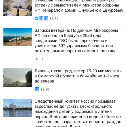
Вячеслав Федорищев: Провели рабочую
встречу с заместителем Министра обороны
РФ, генералом армии Юнус-Беком Евкуровым
13:34
Записки ветерана: По данным Минобороны
РФ, за ночь на 8 августа 2026 года
средствами ПВО было перехвачено и
уничтожено 397 украинских беспилотных
летательных аппаратов самолетного типа
09:51
Ливень, гроза, град, ветер 15-20 м/с местами
в Самарской области в ближайшие 1-2 часа
до вечера
13:39
Следственный комитет России призывает
взрослых не допускать бесконтрольного
нахождения детей у водоемов в летний
период В летний период на водных объектах
значительно возрастает активность граждан
и судоводителей. В это...