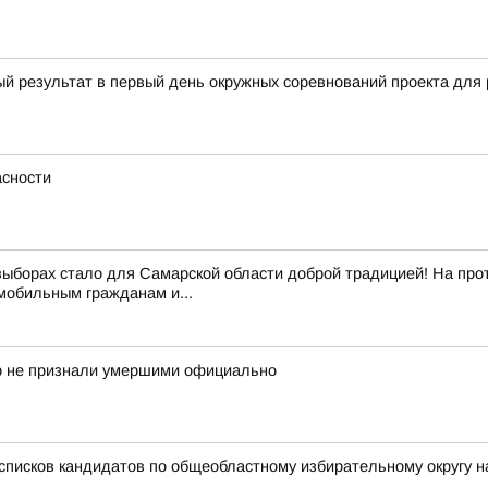
ый результат в первый день окружных соревнований проекта д
сности
выборах стало для Самарской области доброй традицией! На про
обильным гражданам и...
ор не признали умершими официально
списков кандидатов по общеобластному избирательному округу н