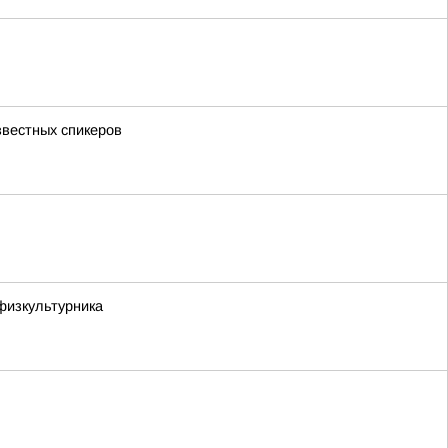
звестных спикеров
физкультурника