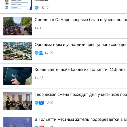
15:17
Сегодня в Самаре впервые была вручена новая
14:13
Организаторы и участники преступного сообще
14:09
Конец «аптечной» банды из Тольятти: 11,5 лет 
14:35
Творческая смена проходит для участников пр
13:32
В Тольятти местный житель подозревается в 