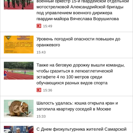
военный оркестр 15-й гвардейской отдельной
мотострелковой Александрийской бригады
под управлением военного дирижера
гвардии-майора Вячеслава Ворушилова
15:49
Уровень погодной опасности повышен до
оранжевого
15:43
Также на беговую дорожку вышли команды,
чтобы сразиться в легкоатлетической
эстафете 4 по 100 метров среди
обучающихся разных видов спорта
15:36
Шалость удалась: кошка открыла кран и
затопила квартиру соседей в Москве
15:33
С Днем физкультурника жителей Самарской