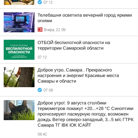
07:12
Телебашня осветила вечерний город яркими
огнями
Вчера, 22:09
ОТБОЙ беспилотной опасности на
территории Самарской области
07:12
Доброе утро, Самара . Прекрасного
настроения и энергии! Красивые места
Самары и области
07:06
Доброе утро!. 9 августа столбики
термометров покажут +20...+28 °C Синоптики
прогнозируют пасмурную погоду, возможен
дождь Ветер северо-западный, 3...5 м/с ГТРК
Самара ТГ lВК lОК lСАЙТ
06:42