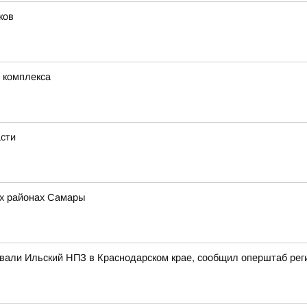
ков
 комплекса
асти
ех районах Самары
ковали Ильский НПЗ в Краснодарском крае, сообщил оперштаб рег