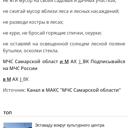
не жги мусор на своих садовых и дачных участках;
не сжигай мусор вблизи леса и лесных насаждений;
не разводи костры в лесах;
не кури, не бросай горящие спички, окурки;
не оставляй на освещенной солнцем лесной поляне
бутылки, осколки стекла.
МЧС Самарской област
и M
AX
|
ВК Подписывайся
на МЧС России
в M
AX
|
ВК
Источник:
Канал в МАКС "МЧС Самарской области"
ТОП
Эстакаду вокруг культурного центра