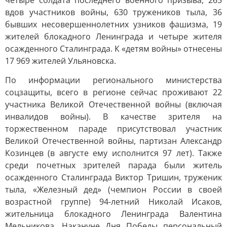
четыре солдата последнего военного призыва, 265
вдов участников войны, 630 тружеников тыла, 36
бывших несовершеннолетних узников фашизма, 19
жителей блокадного Ленинграда и четыре жителя
осажденного Сталинграда. К «детям войны» отнесены
17 969 жителей Ульяновска.
По информации регионального министерства
соцзащиты, всего в регионе сейчас проживают 22
участника Великой Отечественной войны (включая
инвалидов войны). В качестве зрителя на
торжественном параде присутствовал участник
Великой Отечественной войны, партизан Александр
Козинцев (в августе ему исполнится 97 лет). Также
среди почетных зрителей парада были житель
осажденного Сталинграда Виктор Тришин, труженик
тыла, «Железный дед» (чемпион России в своей
возрастной группе) 94-летний Николай Исаков,
жительница блокадного Ленинграда Валентина
Мельникова. Накануне Дня Победы персональный