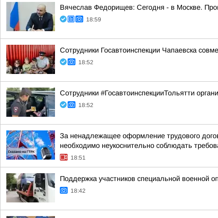
Вячеслав Федорищев: Сегодня - в Москве. Пр
18:59
Сотрудники Госавтоинспекции Чапаевска совм
18:52
Сотрудники #ГосавтоинспекцииТольятти орган
18:52
За ненадлежащее оформление трудового догов
необходимо неукоснительно соблюдать требован
18:51
Поддержка участников специальной военной о
18:42