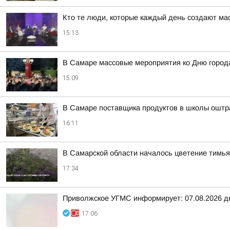
Кто те люди, которые каждый день создают м
15:13
В Самаре массовые мероприятия ко Дню город
15:09
В Самаре поставщика продуктов в школы оштр
16:11
В Самарской области началось цветение тимья
17:34
Приволжское УГМС информирует: 07.08.2026 д
17:06