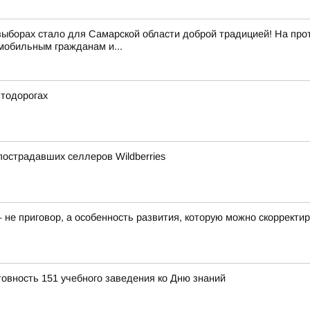
выборах стало для Самарской области доброй традицией! На про
обильным гражданам и...
втодорогах
острадавших селлеров Wildberries
— не приговор, а особенность развития, которую можно скоррект
товность 151 учебного заведения ко Дню знаний