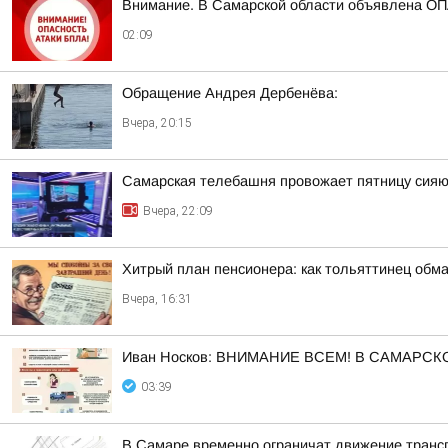
Внимание. В Самарской области объявлена О
02:09
Обращение Андрея Дербенёва:
Вчера, 20:15
Самарская телебашня провожает пятницу сия
Вчера, 22:09
Хитрый план пенсионера: как тольяттинец обм
Вчера, 16:31
Иван Носков: ВНИМАНИЕ ВСЕМ! В САМАРС
03:39
В Самаре временно ограничат движение транс