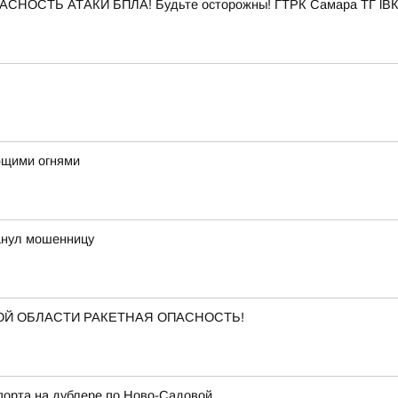
ПАСНОСТЬ АТАКИ БПЛА! Будьте осторожны! ГТРК Самара ТГ lВК
ющими огнями
анул мошенницу
КОЙ ОБЛАСТИ РАКЕТНАЯ ОПАСНОСТЬ!
порта на дублере по Ново-Садовой