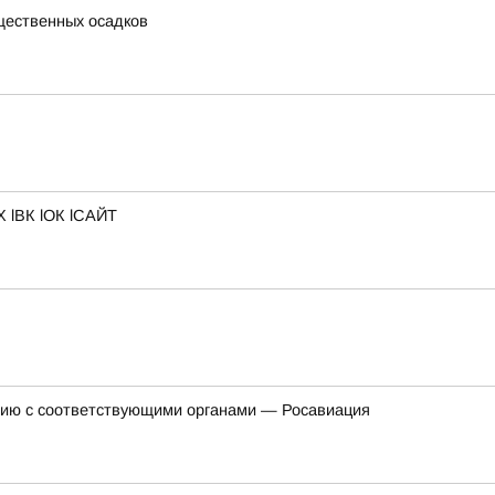
ущественных осадков
 lВК lОК lСАЙТ
анию с соответствующими органами — Росавиация