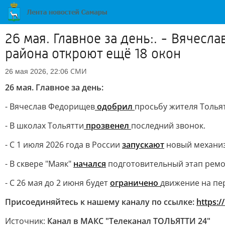
26 мая. Главное за день:. - Вячес
района откроют ещё 18 окон
СМИ
26 мая 2026, 22:06
26 мая. Главное за день:
- Вячеслав Федорищев
одобрил
просьбу жителя Толья
- В школах Тольятти
прозвенел
последний звонок.
- С 1 июля 2026 года в России
запускают
новый механиз
- В сквере "Маяк"
начался
подготовительный этап ремо
- С 26 мая до 2 июня будет
ограничено
движение на пер
Присоединяйтесь к нашему каналу по ссылке:
https:/
Источник:
Канал в МАКС "Телеканал ТОЛЬЯТТИ 24"