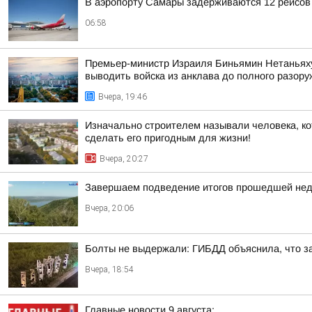
В аэропорту Самары задерживаются 12 рейсов
06:58
Премьер-министр Израиля Биньямин Нетаньяху 
выводить войска из анклава до полного разо
Вчера, 19:46
Изначально строителем называли человека, ко
сделать его пригодным для жизни!
Вчера, 20:27
Завершаем подведение итогов прошедшей не
Вчера, 20:06
Болты не выдержали: ГИБДД объяснила, что з
Вчера, 18:54
Главные новости 9 августа: