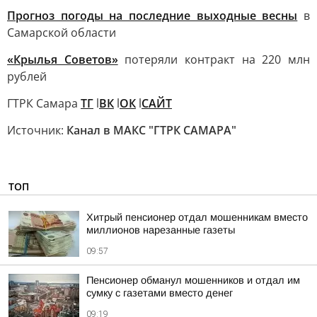
Прогноз погоды на последние выходные весны
в
Самарской области
«Крылья Советов»
потеряли контракт на 220 млн
рублей
ГТРК Самара
ТГ
l
ВК
l
ОК
l
САЙТ
Источник:
Канал в МАКС "ГТРК САМАРА"
ТОП
Хитрый пенсионер отдал мошенникам вместо
миллионов нарезанные газеты
09:57
Пенсионер обманул мошенников и отдал им
сумку с газетами вместо денег
09:19