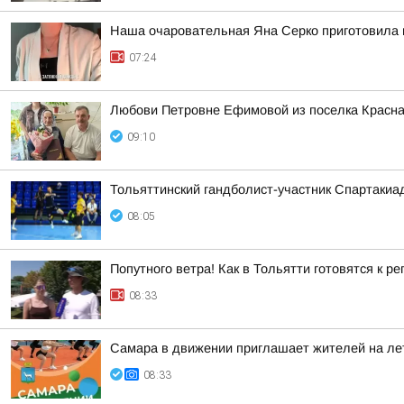
Наша очаровательная Яна Серко приготовила н
07:24
Любови Петровне Ефимовой из поселка Красна
09:10
Тольяттинский гандболист-участник Спартакиа
08:05
Попутного ветра! Как в Тольятти готовятся к р
08:33
Самара в движении приглашает жителей на ле
08:33