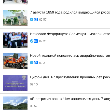
7 августа 1859 года родился выдающийся русс
09:57
Вячеслав Федорищев: Совмещать материнство 
09:31
Новой техникой пополнилась аварийно-восста
09:31
Цифры дня. 67 преступлений прошлых лет раск
09:10
«Я встретил вас...» Чем запомнился день 7 ав
09:52