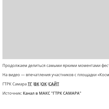
Продолжаем делиться самыми яркими моментами фест
На видео — впечатления участников с площадки «Косм
ГТРК Самара
ТГ
l
ВК
l
ОК
l
САЙТ
Источник:
Канал в МАКС "ГТРК САМАРА"