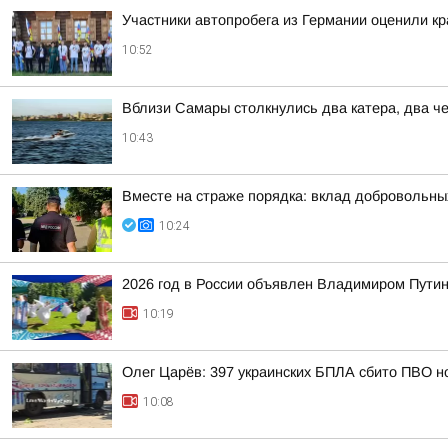
Участники автопробега из Германии оценили к
10:52
Вблизи Самары столкнулись два катера, два ч
10:43
Вместе на страже порядка: вклад добровольны
10:24
2026 год в России объявлен Владимиром Пути
10:19
Олег Царёв: 397 украинских БПЛА сбито ПВО н
10:08