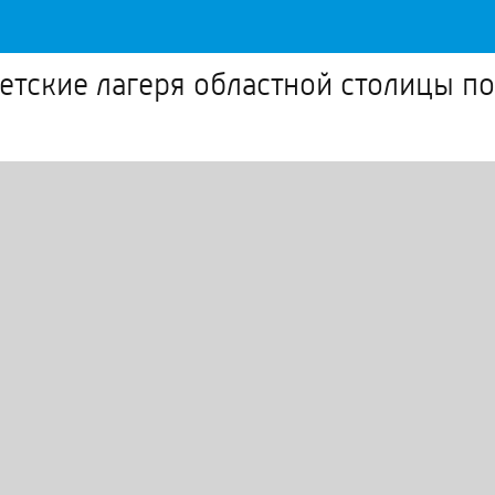
детские лагеря областной столицы п