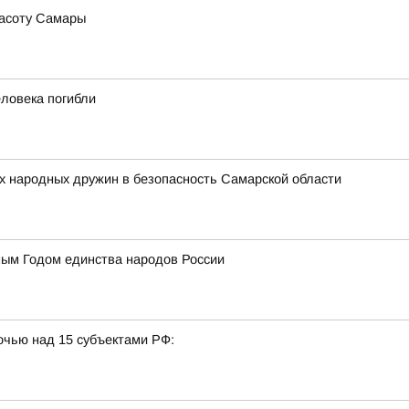
расоту Самары
еловека погибли
х народных дружин в безопасность Самарской области
ным Годом единства народов России
очью над 15 субъектами РФ: