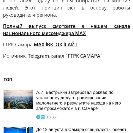
И поставил задачу во всём опираться на мнение
людей. Этот принцип лёг в основу работы
руководителя региона.
Полный выпуск смотрите в нашем канале
национального мессенджера МАХ
ГТРК Самара
MAX
lВК
lОК
lСАЙТ
Источник:
Telegram-канал "ГТРК САМАРА"
ТОП
А.И. Бастрыкин затребовал доклад по
уголовному делу о травмировании
малолетнего в результате наезда на него
электросамокатом в г. Самаре
13:35
До 13 августа в Самаре специалисты оценят