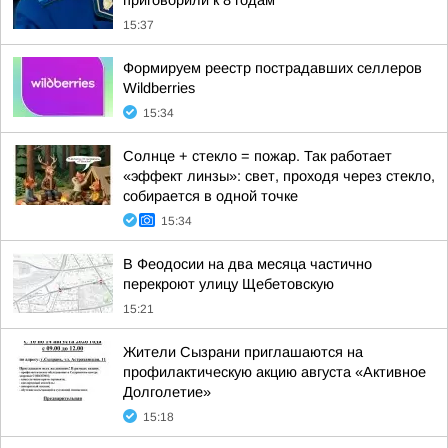
приговорили к 8 годам
15:37
Формируем реестр пострадавших селлеров
Wildberries
15:34
Солнце + стекло = пожар. Так работает
«эффект линзы»: свет, проходя через стекло,
собирается в одной точке
15:34
В Феодосии на два месяца частично
перекроют улицу Щебетовскую
15:21
Жители Сызрани приглашаются на
профилактическую акцию августа «Активное
Долголетие»
15:18