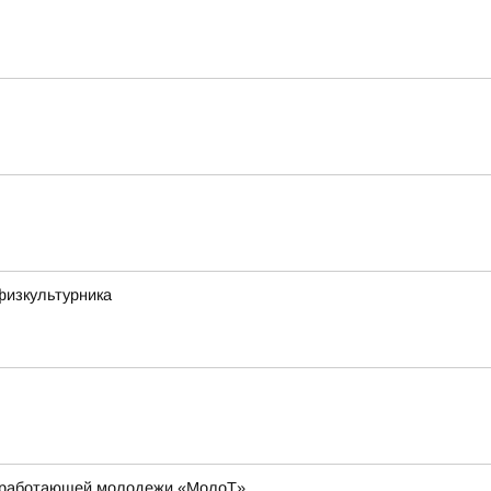
физкультурника
ля работающей молодежи «МолоТ»