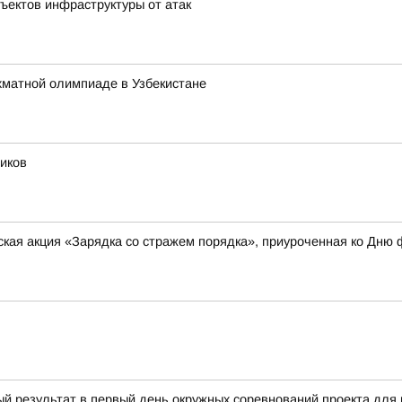
ъектов инфраструктуры от атак
хматной олимпиаде в Узбекистане
иков
кая акция «Зарядка со стражем порядка», приуроченная ко Дню 
ый результат в первый день окружных соревнований проекта д