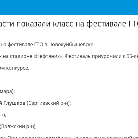
сти показали класс на фестивале Г
 на фестивале ГТО в Новокуйбышевске
на стадионе «Нефтяник». Фестиваль приурочили к 95-ле
ом конкурсе.
мара);
й Глушков
(Сергиевский р-н);
н);
(Волжский р-н);