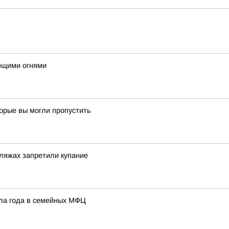
ющими огнями
торые вы могли пропустить
ляжах запретили купание
ала года в семейных МФЦ