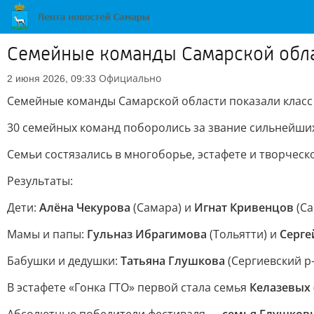
Семейные команды Самарской обла
Официально
2 июня 2026, 09:33
Семейные команды Самарской области показали класс
30 семейных команд поборолись за звание сильнейших 
Семьи состязались в многоборье, эстафете и творческ
Результаты:
Дети:
Алёна Чекурова
(Самара) и
Игнат Кривенцов
(Са
Мамы и папы:
Гульназ Ибрагимова
(Тольятти) и
Серге
Бабушки и дедушки:
Татьяна Глушкова
(Сергиевский р-
В эстафете «Гонка ГТО» первой стала семья
Келазевых