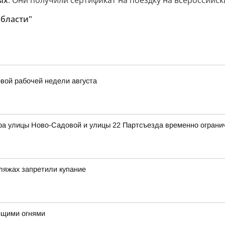
ых
. Они получили сертификат на поездку на всероссийс
области"
вой рабочей недели августа
ра улицы Ново-Садовой и улицы 22 Партсъезда временно ограни
ляжах запретили купание
ющими огнями