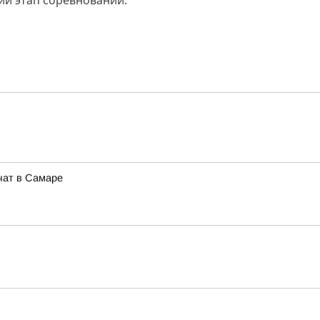
кий этап соревнований.
чат в Самаре