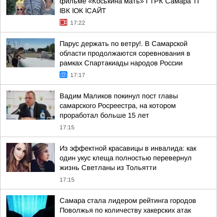
фильме «Коськина мать» ГТРК Самара ТГ
lВК lОК lСАЙТ
17:22
Парус держать по ветру!. В Самарской
области продолжаются соревнования в
рамках Спартакиады народов России
17:17
Вадим Маликов покинул пост главы
самарского Росреестра, на котором
проработал больше 15 лет
17:15
Из эффектной красавицы в инвалида: как
один укус клеща полностью перевернул
жизнь Светланы из Тольятти
17:15
Самара стала лидером рейтинга городов
Поволжья по количеству хакерских атак