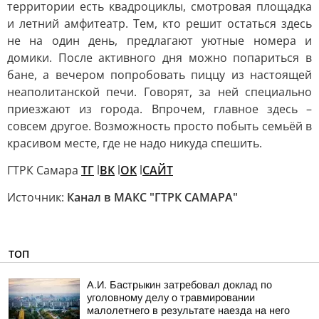
территории есть квадроциклы, смотровая площадка
и летний амфитеатр. Тем, кто решит остаться здесь
не на один день, предлагают уютные номера и
домики. После активного дня можно попариться в
бане, а вечером попробовать пиццу из настоящей
неаполитанской печи. Говорят, за ней специально
приезжают из города. Впрочем, главное здесь –
совсем другое. Возможность просто побыть семьёй в
красивом месте, где не надо никуда спешить.
ГТРК Самара
ТГ
l
ВК
l
ОК
l
САЙТ
Источник:
Канал в МАКС "ГТРК САМАРА"
ТОП
А.И. Бастрыкин затребовал доклад по
уголовному делу о травмировании
малолетнего в результате наезда на него