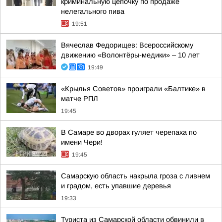
криминальную цепочку по продаже
нелегального пива
19:51
Вячеслав Федорищев: Всероссийскому
движению «Волонтёры-медики» – 10 лет
19:49
«Крылья Советов» проиграли «Балтике» в
матче РПЛ
19:45
В Самаре во дворах гуляет черепаха по
имени Чери!
19:45
Самарскую область накрыла гроза с ливнем
и градом, есть упавшие деревья
19:33
Туриста из Самарской области обвинили в