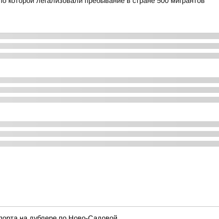
по которой легализовали пребывание в стране 500 мигрантов
порта на дублере по Ново-Садовой