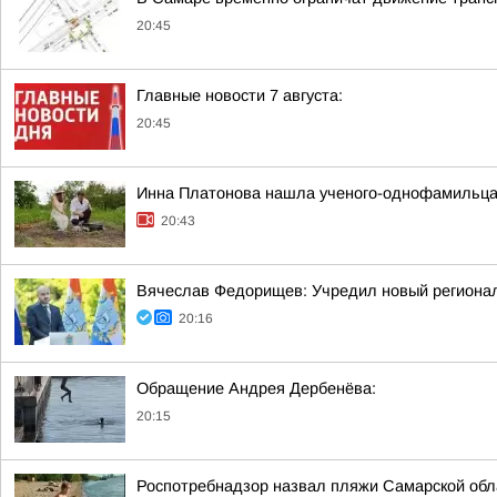
20:45
Главные новости 7 августа:
20:45
Инна Платонова нашла ученого-однофамильца, 
20:43
Вячеслав Федорищев: Учредил новый регионал
20:16
Обращение Андрея Дербенёва:
20:15
Роспотребнадзор назвал пляжи Самарской обла