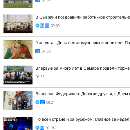
08:37
В Сызрани поздравили работников строительн
09:09
9 августа - День великомученика и целителя 
07:00
Впервые за много лет в Самаре провели торж
08:33
Вячеслав Федорищев: Дорогие друзья, с Днем 
08:21
По всей стране и за рубежом: главное за нед
09:06