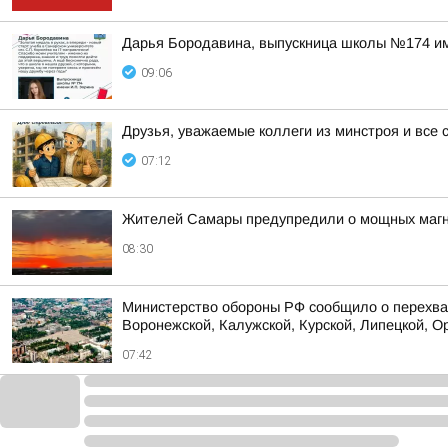
Дарья Бородавина, выпускница школы №174 им.
09:06
Друзья, уважаемые коллеги из минстроя и все 
07:12
Жителей Самары предупредили о мощных магни
08:30
Министерство обороны РФ сообщило о перехват
Воронежской, Калужской, Курской, Липецкой, Ор
07:42