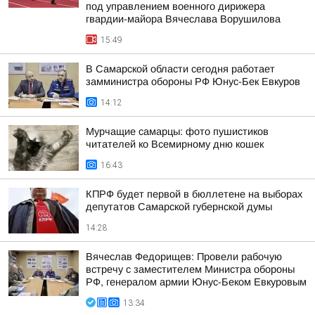
под управлением военного дирижера
гвардии-майора Вячеслава Ворушилова
15:49
В Самарской области сегодня работает
замминистра обороны РФ Юнус-Бек Евкуров
14:12
Мурчащие самарцы: фото пушистиков
читателей ко Всемирному дню кошек
16:43
КПРФ будет первой в бюллетене на выборах
депутатов Самарской губернской думы
14:28
Вячеслав Федорищев: Провели рабочую
встречу с заместителем Министра обороны
РФ, генералом армии Юнус-Беком Евкуровым
13:34