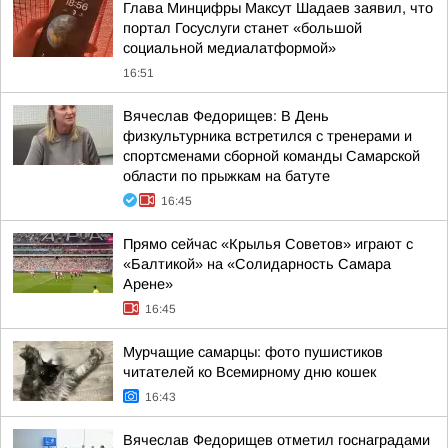
Глава Минцифры Максут Шадаев заявил, что
портал Госуслуги станет «большой
социальной медиалатформой»
16:51
Вячеслав Федорищев: В День
физкультурника встретился с тренерами и
спортсменами сборной команды Самарской
области по прыжкам на батуте
16:45
Прямо сейчас «Крылья Советов» играют с
«Балтикой» на «Солидарность Самара
Арене»
16:45
Мурчащие самарцы: фото пушистиков
читателей ко Всемирному дню кошек
16:43
Вячеслав Федорищев отметил госнаградами