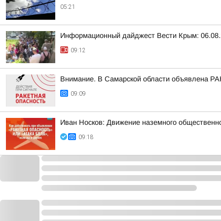
05:21
Информационный дайджест Вести Крым: 06.08.
09:12
Внимание. В Самарской области объявлена Р
09:09
Иван Носков: Движение наземного общественн
09:18