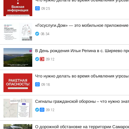
Что нужно делать во время объявления угрозы
09:25
«Госуслуги.Дом» — это мобильное приложение
08:34
В День рождения Ильи Репина в с. Ширяево пр
09:12
Что нужно делать во время объявления угрозы
09:18
Сигналы гражданской обороны – что нужно знат
09:12
О дорожной обстановке на территории Самарск