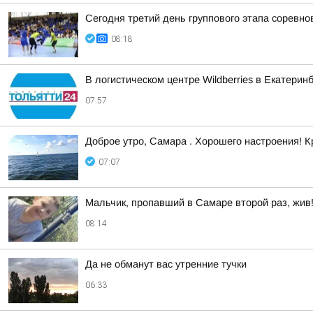
Сегодня третий день группового этапа соревн
08:18
В логистическом центре Wildberries в Екатери
07:57
Доброе утро, Самара . Хорошего настроения! 
07:07
Мальчик, пропавший в Самаре второй раз, жив
08:14
Да не обманут вас утренние тучки
06:33