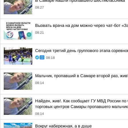
В Самаре нашли пропавшего шестиклассника
08:27
Вызвать врача на дом можно через чат-бот «З
08:21
Сегодня третий день группового этапа соревн
08:18
Мальчик, пропавший в Самаре второй раз, жив
08:14
Найден, жив!. Как сообщает ГУ МВД России по 
торговых центров Самары пропавшего мальчика,
08:14
Вокруг набережная, а в душе