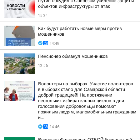
Путин обсудил с Совбезом усиление защиты
объектов инфраструктуры от атак
15:24
Как будут работать новые меры против
мошенников
14:49
Пенсионер обманул мошенников
12:56
Волонтеры на выборах. Участие волонтеров
в выборах стало для Самарской области
доброй традицией! На протяжении
нескольких избирательных циклов в дни
голосования добровольцы помогают
пожилым людям, маломобильным гражданам
и...
14:46
Вячеслав Федорищев: ОТБОЙ беспилотной