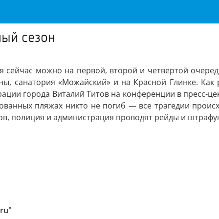
ный сезон
я сейчас можно на первой, второй и четвертой очеред
ны, санатория «Можайский» и на Красной Глинке. Как
ции города Виталий Титов на конференции в пресс-цен
дованных пляжах никто не погиб — все трагедии проис
в, полиция и администрация проводят рейды и штрафую
ru"