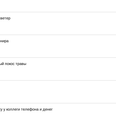
 ветер
рнира
ый покос травы
жу у коллеги телефона и денег