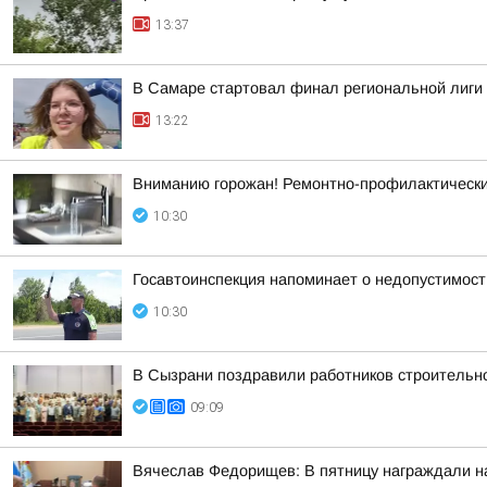
13:37
В Самаре стартовал финал региональной лиг
13:22
Вниманию горожан! Ремонтно-профилактическ
10:30
Госавтоинспекция напоминает о недопустимост
10:30
В Сызрани поздравили работников строительн
09:09
Вячеслав Федорищев: В пятницу награждали н