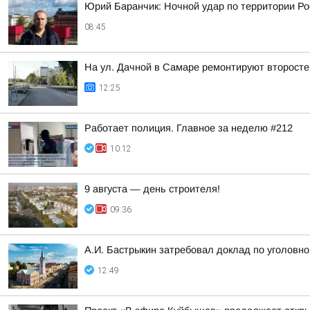
Юрий Баранчик: Ночной удар по территории Ро
08:45
На ул. Дачной в Самаре ремонтируют второст
12:25
Работает полиция. Главное за неделю #212
10:12
9 августа — день строителя!
09:36
А.И. Бастрыкин затребовал доклад по уголовн
12:49