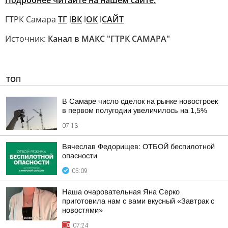
Подробнее читайте на нашем сайте.
ГТРК Самара
ТГ
l
ВК
l
ОК
l
САЙТ
Источник:
Канал в МАКС "ГТРК САМАРА"
ТОП
В Самаре число сделок на рынке новостроек
в первом полугодии увеличилось на 1,5%
07:13
Вячеслав Федорищев: ОТБОЙ беспилотной
опасности
05:09
Наша очаровательная Яна Серко
приготовила нам с вами вкусный «Завтрак с
новостями»
07:24