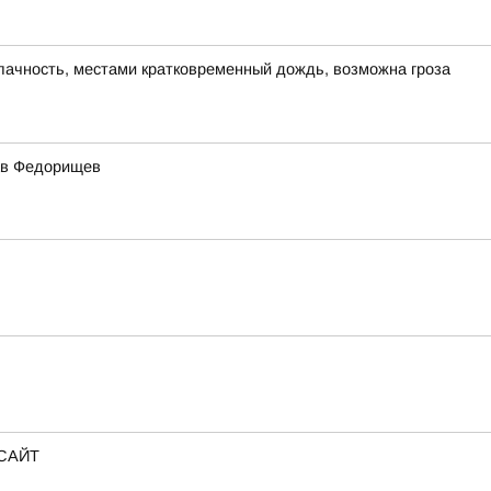
блачность, местами кратковременный дождь, возможна гроза
ав Федорищев
lСАЙТ