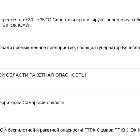
рогреется до +30...+35 °C Синоптики прогнозируют переменную о
 lВК lОК lСАЙТ
ковали промышленное предприятие, сообщил губернатор Вячесл
КОЙ ОБЛАСТИ РАКЕТНАЯ ОПАСНОСТЬ!
ерритории Самарской области
Й беспилотной и ракетной опасности! ГТРК Самара ТГ lВК lОК 