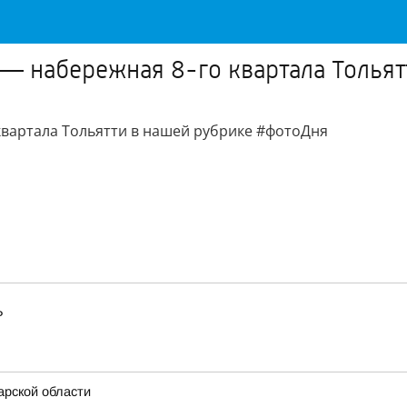
— набережная 8-го квартала Толья
квартала Тольятти в нашей рубрике #фотоДня
Ь
рской области