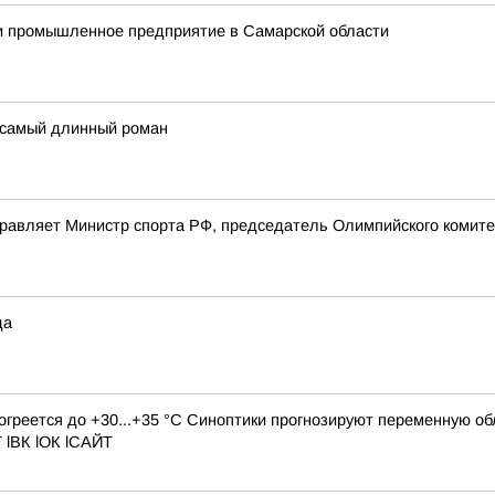
ли промышленное предприятие в Самарской области
 самый длинный роман
дравляет Министр спорта РФ, председатель Олимпийского комите
да
рогреется до +30...+35 °C Синоптики прогнозируют переменную о
Г lВК lОК lСАЙТ