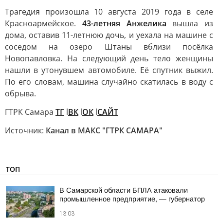
Трагедия произошла 10 августа 2019 года в селе
Красноармейское.
43-летняя Анжелика
вышла из
дома, оставив 11-летнюю дочь, и уехала на машине с
соседом на озеро Штаны вблизи посёлка
Новопавловка. На следующий день тело женщины
нашли в утонувшем автомобиле. Её спутник выжил.
По его словам, машина случайно скатилась в воду с
обрыва.
ГТРК Самара
ТГ
l
ВК
l
ОК
l
САЙТ
Источник:
Канал в МАКС "ГТРК САМАРА"
ТОП
В Самарской области БПЛА атаковали
промышленное предприятие, — губернатор
13:03