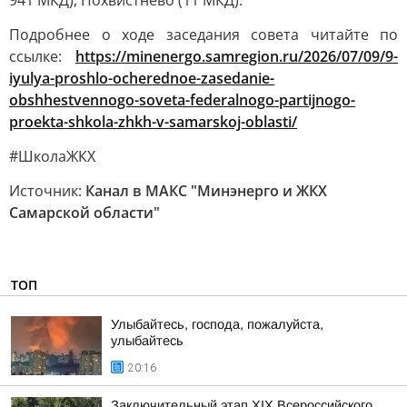
941 МКД), Похвистнево (11 МКД).
Подробнее о ходе заседания совета читайте по
ссылке:
https://minenergo.samregion.ru/2026/07/09/9-
iyulya-proshlo-ocherednoe-zasedanie-
obshhestvennogo-soveta-federalnogo-partijnogo-
proekta-shkola-zhkh-v-samarskoj-oblasti/
#ШколаЖКХ
Источник:
Канал в МАКС "Минэнерго и ЖКХ
Самарской области"
ТОП
Улыбайтесь, господа, пожалуйста,
улыбайтесь
20:16
Заключительный этап XIХ Всероссийского