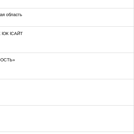
ая область
 lОК lСАЙТ
СНОСТЬ»