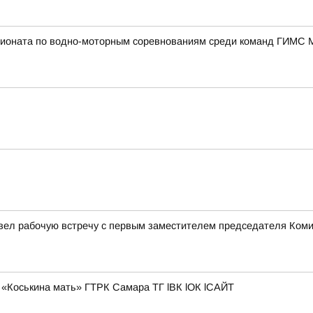
пионата по водно-моторным соревнованиям среди команд ГИМС 
овел рабочую встречу с первым заместителем председателя Ком
«Коськина мать» ГТРК Самара ТГ lВК lОК lСАЙТ