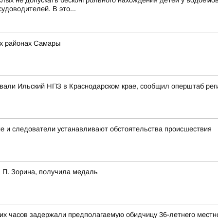
лых не допускать бесконтрольного нахождения детей у водоемов
удоводителей. В это...
ех районах Самары
ковали Ильский НПЗ в Краснодарском крае, сообщил оперштаб рег
ие и следователи устанавливают обстоятельства происшествия
 П. Зорина, получила медаль
ких часов задержали предполагаемую обидчицу 36-летнего местн