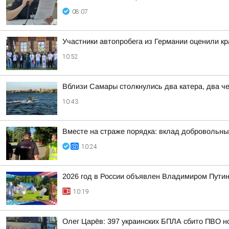
08:07
Участники автопробега из Германии оценили к
10:52
Вблизи Самары столкнулись два катера, два ч
10:43
Вместе на страже порядка: вклад добровольны
10:24
2026 год в России объявлен Владимиром Пути
10:19
Олег Царёв: 397 украинских БПЛА сбито ПВО н