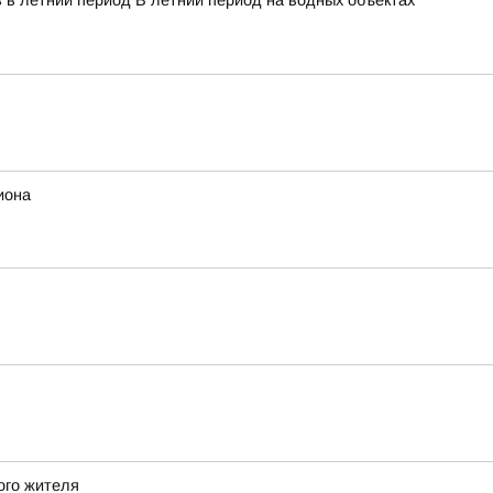
 в летний период В летний период на водных объектах
иона
ого жителя