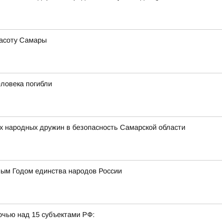
расоту Самары
еловека погибли
х народных дружин в безопасность Самарской области
ным Годом единства народов России
очью над 15 субъектами РФ: