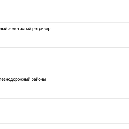
рный золотистый ретривер
елезнодорожный районы