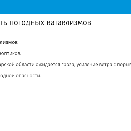
ать погодных катаклизмов
клизмов
ноптиков.
ской области ожидается гроза, усиление ветра с порыв
годной опасности.