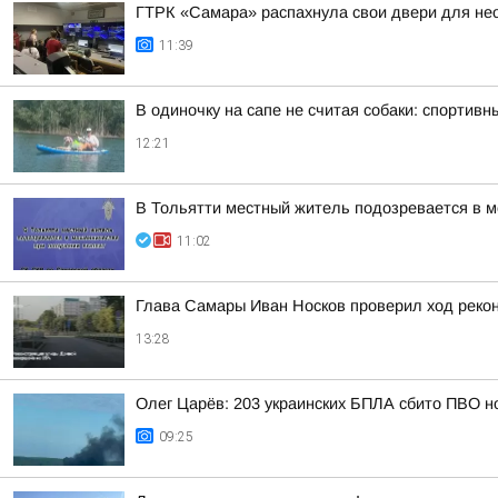
ГТРК «Самара» распахнула свои двери для не
11:39
В одиночку на сапе не считая собаки: спорти
12:21
В Тольятти местный житель подозревается в 
11:02
Глава Самары Иван Носков проверил ход реко
13:28
Олег Царёв: 203 украинских БПЛА сбито ПВО н
09:25