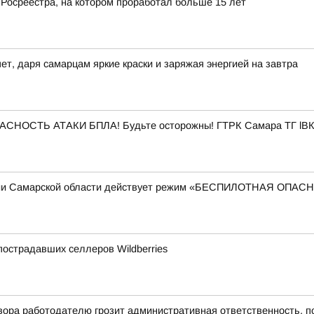
 Росреестра, на котором проработал больше 15 лет
ет, даря самарцам яркие краски и заряжая энергией на завтра
ПАСНОСТЬ АТАКИ БПЛА! Будьте осторожны! ГТРК Самара ТГ lВК
рии Самарской области действует режим «БЕСПИЛОТНАЯ ОПА
острадавших селлеров Wildberries
ора работодателю грозит административная ответственность, п