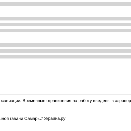
осавиации. Временные ограничения на работу введены в аэропор
шной гавани Самары//
Украина.ру