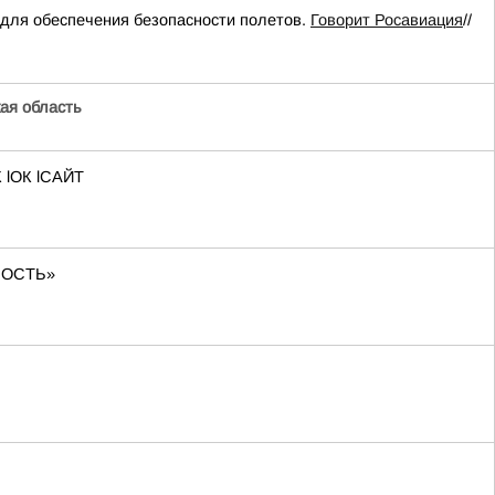
для обеспечения безопасности полетов.
Говорит Росавиация
//
ая область
 lОК lСАЙТ
СНОСТЬ»