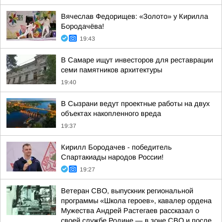
Вячеслав Федорищев: «Золото» у Кирилла
Бородачёва!
19:43
В Самаре ищут инвесторов для реставрации
семи памятников архитектуры
19:40
В Сызрани ведут проектные работы на двух
объектах накопленного вреда
19:37
Кирилл Бородачев - победитель
Спартакиады народов России!
19:27
Ветеран СВО, выпускник региональной
программы «Школа героев», кавалер ордена
Мужества Андрей Растегаев рассказал о
своей службе Родине — в зоне СВО и после