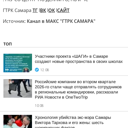
ГТРК Самара
ТГ
l
ВК
l
ОК
l
САЙТ
Источник:
Канал в МАКС "ГТРК САМАРА"
ТОП
Участники проекта «ШАГИ» в Самаре
создают новые пространства в своих школах
12:08
Российские компании во втором квартале
2026-го стали чаще отправлять сотрудников
в региональные командировки, рассказали
РИА Новости в OneTwoTrip
10:08
Хронология убийства экс-мэра Самары
Виктора Тархова и его жены: шесть
шокирующих фактов