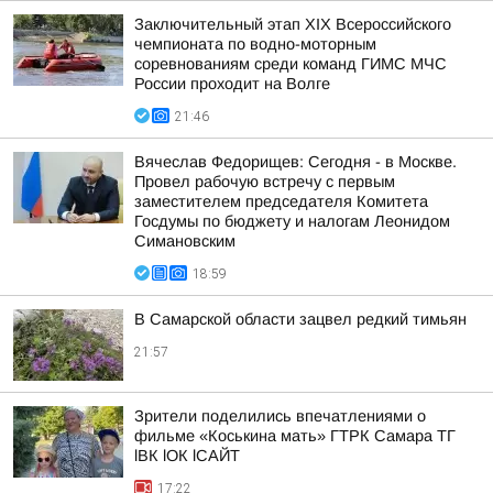
Заключительный этап XIХ Всероссийского
чемпионата по водно-моторным
соревнованиям среди команд ГИМС МЧС
России проходит на Волге
21:46
Вячеслав Федорищев: Сегодня - в Москве.
Провел рабочую встречу с первым
заместителем председателя Комитета
Госдумы по бюджету и налогам Леонидом
Симановским
18:59
В Самарской области зацвел редкий тимьян
21:57
Зрители поделились впечатлениями о
фильме «Коськина мать» ГТРК Самара ТГ
lВК lОК lСАЙТ
17:22