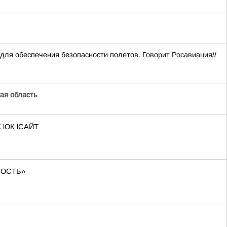
для обеспечения безопасности полетов.
Говорит Росавиация
//
ая область
 lОК lСАЙТ
СНОСТЬ»