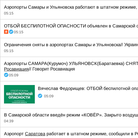
Аэропорты Самары и Ульяновска работают в штатном режиме, 
05:15
ОТБОЙ БЕСПИЛОТНОЙ ОПАСНОСТИ объявлен в Самарской облас
05:15
Ограничения сняты в аэропортах Самары и Ульяновска//
Украин
05:15
Аэропорты САМАРА(Курумоч) УЛЬЯНОВСК(Баратаевка) СНЯТЫ о
Росавиация
//
Говорит Росавиация
05:09
Вячеслав Федорищев: ОТБОЙ беспилотной оп
05:09
В Самарской области введён режим «КОВЁР». Закрыто воздушн
04:39
Аэропорт
Саратова
работает в штатном режиме, сообщили в Р