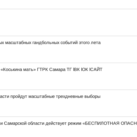
мых масштабных гандбольных событий этого лета
«Коськина мать» ГТРК Самара ТГ lВК lОК lСАЙТ
области пройдут масштабные трехдневные выборы
рии Самарской области действует режим «БЕСПИЛОТНАЯ ОПА