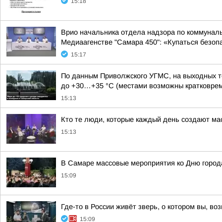
15:18
Врио начальника отдела надзора по коммуналь
Медиаагенстве "Самара 450": «Купаться безопас
15:17
По данным Приволжского УГМС, на выходных те
до +30…+35 °C (местами возможны кратковрем
15:13
Кто те люди, которые каждый день создают м
15:13
В Самаре массовые мероприятия ко Дню город
15:09
Где-то в России живёт зверь, о котором вы, в
15:09