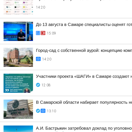
14:20
До 13 августа в Самаре специалисты оценят го
15:09
Город-сад с собственной аурой: концепцию ко
14:20
Участники проекта «ШАГИ» в Самаре создают н
12:08
В Самарской области набирает популярность н
13:10
А.И. Бастрыкин затребовал доклад по уголовн