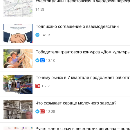
Участок улицы Щебетовская в Феодосии перекр
14:58
Подписано соглашение о взаимодействии
14:13
Победители грантового конкурса «Дом культур
13:10
Почему рынок в 7 квартале продолжает работат
13:35
Что скрывает сердце молочного завода?
13:35
Рунет «лег» сразу в нескольких регионах – по