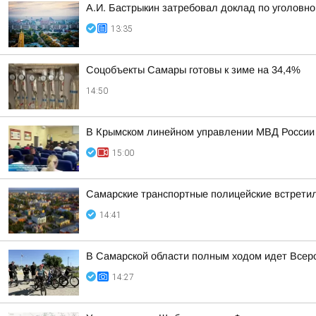
А.И. Бастрыкин затребовал доклад по уголовно
13:35
Соцобъекты Самары готовы к зиме на 34,4%
14:50
В Крымском линейном управлении МВД России н
15:00
Самарские транспортные полицейские встрети
14:41
В Самарской области полным ходом идет Всеро
14:27