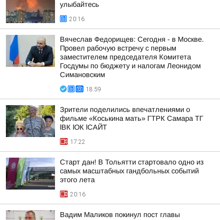
улыбайтесь
20:16
Вячеслав Федорищев: Сегодня - в Москве.
Провел рабочую встречу с первым
заместителем председателя Комитета
Госдумы по бюджету и налогам Леонидом
Симановским
18:59
Зрители поделились впечатлениями о
фильме «Коськина мать» ГТРК Самара ТГ
lВК lОК lСАЙТ
17:22
Старт дан! В Тольятти стартовало одно из
самых масштабных гандбольных событий
этого лета
20:16
Вадим Маликов покинул пост главы