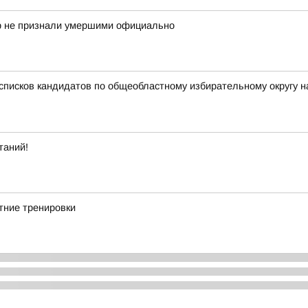
ор не признали умершими официально
списков кандидатов по общеобластному избирательному округу н
таний!
тние тренировки