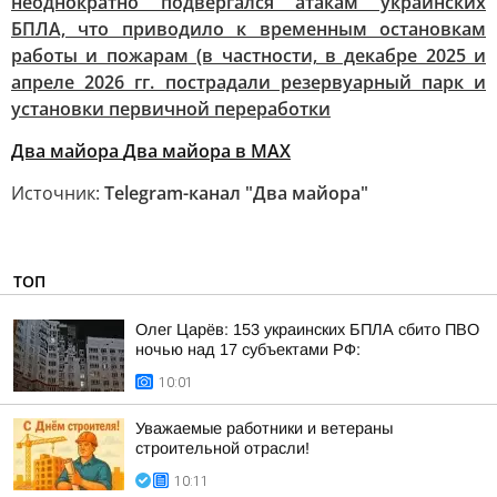
неоднократно подвергался атакам украинских
БПЛА, что приводило к временным остановкам
работы и пожарам (в частности, в декабре 2025 и
апреле 2026 гг. пострадали резервуарный парк и
установки первичной переработки
Два майора
Два майора в МАХ
Источник:
Telegram-канал "Два майора"
ТОП
Олег Царёв: 153 украинских БПЛА сбито ПВО
ночью над 17 субъектами РФ:
10:01
Уважаемые работники и ветераны
строительной отрасли!
10:11