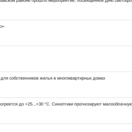
стравском районе прошло мероприятие, посвящённое Дню светофо
о»
 для собственников жилья в многоквартирных домах
рогреется до +25...+30 °C. Синоптики прогнозируют малооблачну