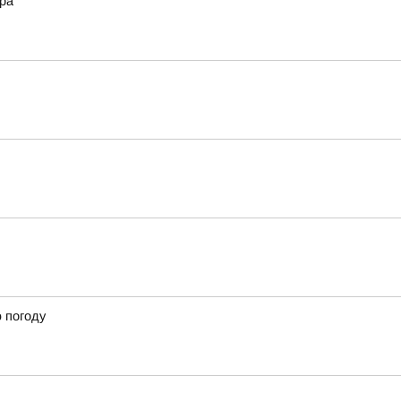
ра
ю погоду