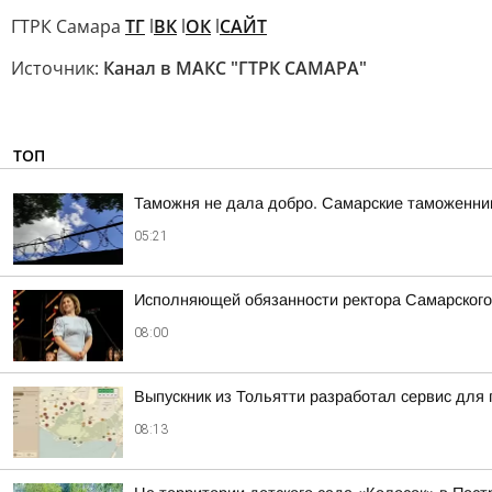
ГТРК Самара
ТГ
l
ВК
l
ОК
l
САЙТ
Источник:
Канал в МАКС "ГТРК САМАРА"
ТОП
Таможня не дала добро. Самарские таможенник
05:21
Исполняющей обязанности ректора Самарского
08:00
Выпускник из Тольятти разработал сервис для 
08:13