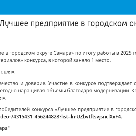
«Лучшее предприятие в городском ок
е в городском округе Самара» по итогу работы в 2025 г
риалов» конкурса, в которой заняло 1 место.
овля»:
 качество и доверие. Участие в конкурсе подтверждает
жегодно наращивая объёмы благодаря модернизации. Кон
я».
победителей конкурса «Лучшее предприятие в городск
video-74315431_456244828?list=ln-UZbvtftsvjsnclXxF4.
ара"