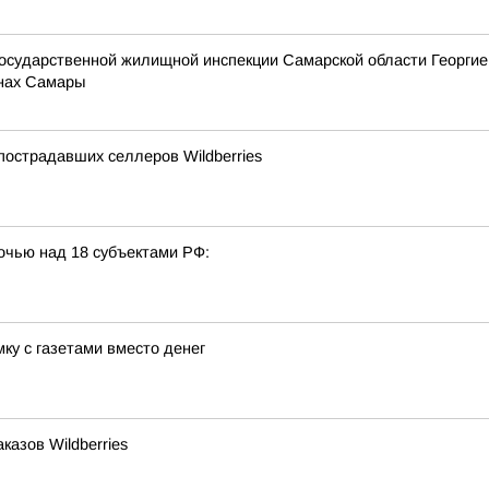
государственной жилищной инспекции Самарской области Георги
онах Самары
острадавших селлеров Wildberries
очью над 18 субъектами РФ:
ку с газетами вместо денег
азов Wildberries