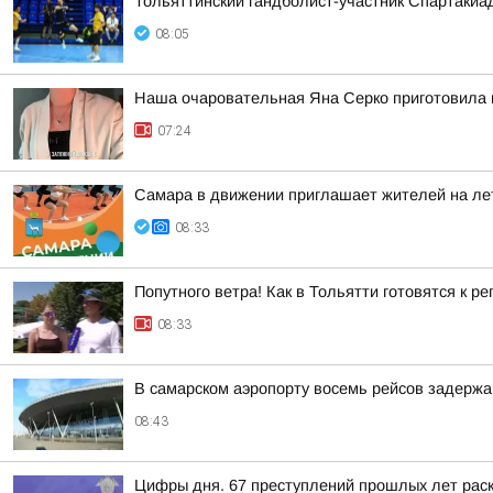
Тольяттинский гандболист-участник Спартакиа
08:05
Наша очаровательная Яна Серко приготовила н
07:24
Самара в движении приглашает жителей на ле
08:33
Попутного ветра! Как в Тольятти готовятся к р
08:33
В самарском аэропорту восемь рейсов задержа
08:43
Цифры дня. 67 преступлений прошлых лет раск