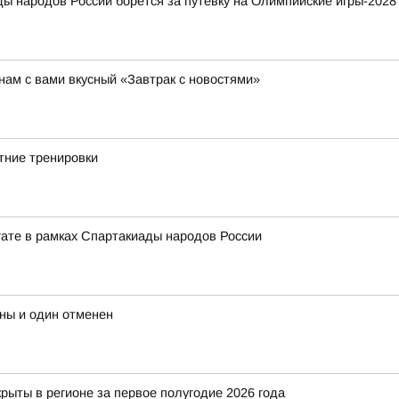
ды народов России борется за путевку на Олимпийские игры-2028
ам с вами вкусный «Завтрак с новостями»
тние тренировки
егате в рамках Спартакиады народов России
ны и один отменен
рыты в регионе за первое полугодие 2026 года